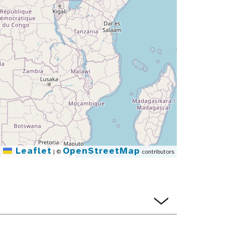
Leaflet
OpenStreetMap
|
©
contributors