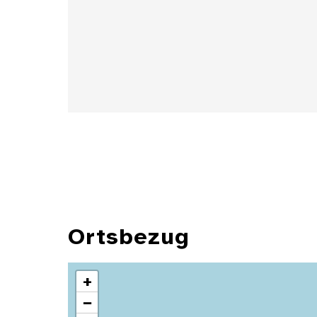
Details
Ortsbezug
+
−