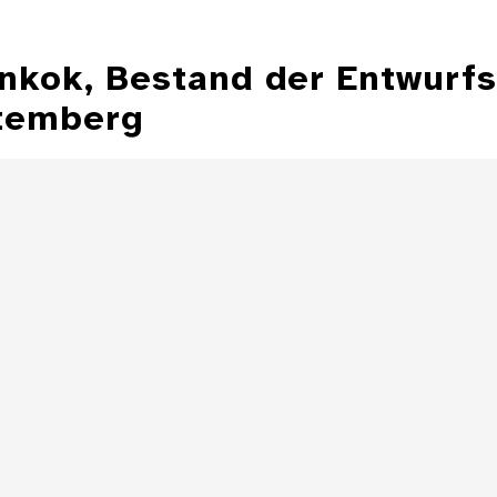
ankok, Bestand der Entwurf
temberg
Illustration aus
der Zeitschrift
Entwurfzeichnu
"Jugend"
Illustratio
Zeitschrift 
Details
Illustration aus
der Zeitschrift
"Jugend"