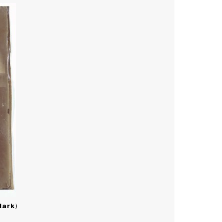
Mark
)