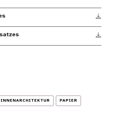
es
satzes
INNENARCHITEKTUR
PAPIER