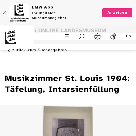
LMW App
Anzeigen
Ihr digitaler
Museumsbegleiter
SAMMLUNG ONLINE LANDESMUSEUM
En
WÜRTTEMBERG
zurück zum Suchergebnis
Musikzimmer St. Louis 1904:
Täfelung, Intarsienfüllung