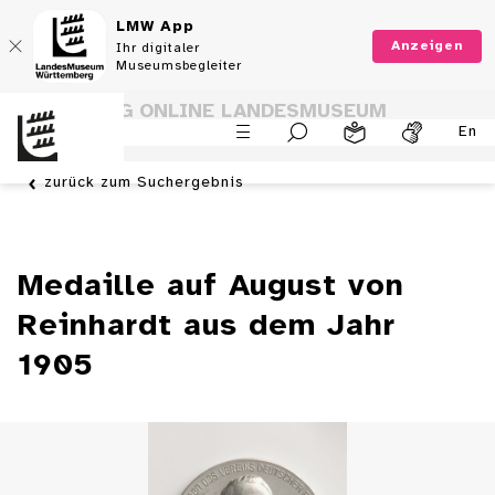
LMW App
Anzeigen
Ihr digitaler
Museumsbegleiter
SAMMLUNG ONLINE LANDESMUSEUM
En
WÜRTTEMBERG
zurück zum Suchergebnis
Medaille auf August von
Reinhardt aus dem Jahr
1905