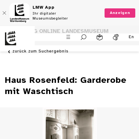
LMW App
Anzeigen
Ihr digitaler
Museumsbegleiter
SAMMLUNG ONLINE LANDESMUSEUM
En
WÜRTTEMBERG
zurück zum Suchergebnis
Haus Rosenfeld: Garderobe
mit Waschtisch