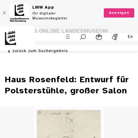
LMW App
Anzeigen
Ihr digitaler
Museumsbegleiter
SAMMLUNG ONLINE LANDESMUSEUM
En
WÜRTTEMBERG
zurück zum Suchergebnis
Haus Rosenfeld: Entwurf für
Polsterstühle, großer Salon