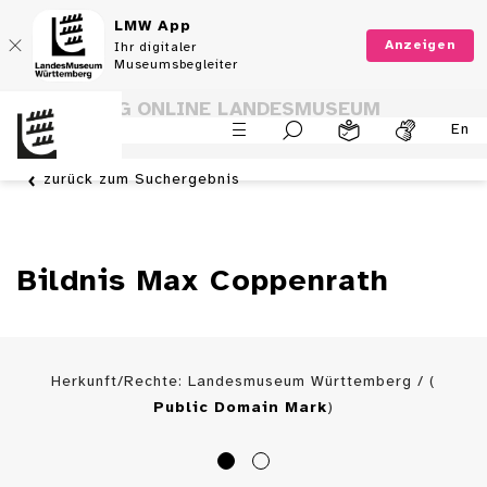
LMW App
Anzeigen
Ihr digitaler
Museumsbegleiter
SAMMLUNG ONLINE LANDESMUSEUM
En
WÜRTTEMBERG
zurück zum Suchergebnis
Bildnis Max Coppenrath
Herkunft/Rechte: Landesmuseum Württemberg / (
Public Domain Mark
)