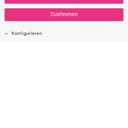
Zustimmen
Konfigurieren
Blog
App
Newsletter
Immer auf dem Laufenden sein!
Jetzt Newsletter abonnieren