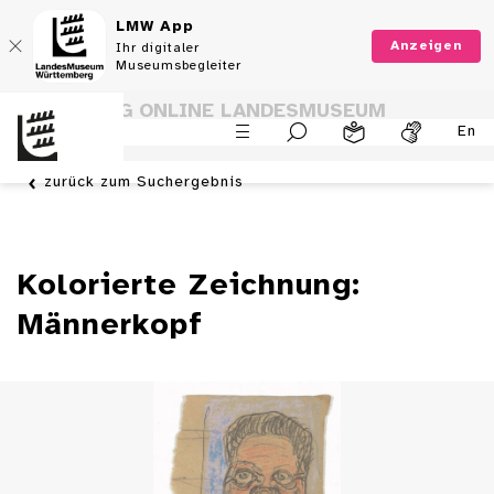
LMW App
Anzeigen
Ihr digitaler
Museumsbegleiter
SAMMLUNG ONLINE LANDESMUSEUM
En
WÜRTTEMBERG
zurück zum Suchergebnis
Kolorierte Zeichnung:
Männerkopf