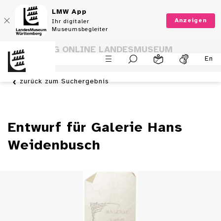
LMW App
Anzeigen
Ihr digitaler
Museumsbegleiter
SAMMLUNG ONLINE LANDESMUSEUM
En
WÜRTTEMBERG
zurück zum Suchergebnis
Entwurf für Galerie Hans
Weidenbusch