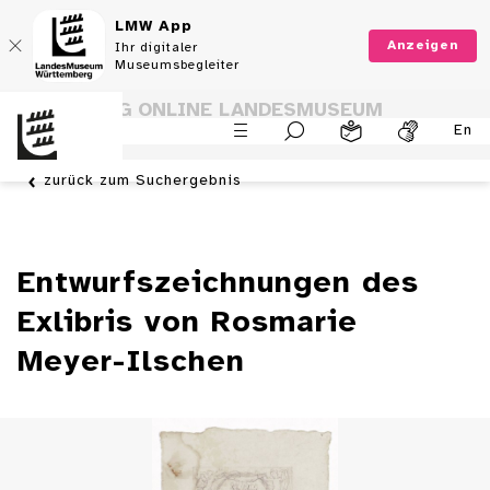
LMW App
Anzeigen
Ihr digitaler
Museumsbegleiter
SAMMLUNG ONLINE LANDESMUSEUM
En
WÜRTTEMBERG
zurück zum Suchergebnis
Entwurfszeichnungen des
Exlibris von Rosmarie
Meyer-Ilschen