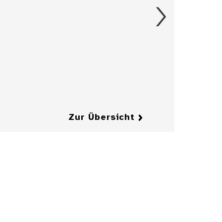
Entwurfzeichnung
einer Illustration
für die
Zeitschrift
"Jugend"
Details
Details
Zur Übersicht