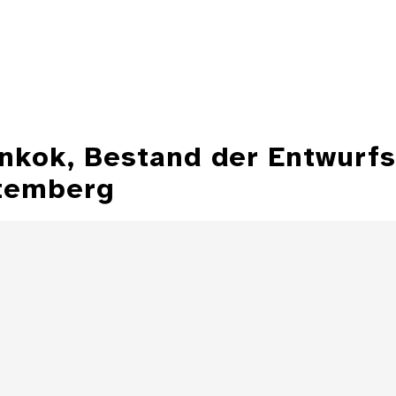
ankok, Bestand der Entwurf
temberg
Illustration aus
der Zeitschrift
Entwurfzeichnu
"Jugend"
Illustratio
Zeitschrift 
Details