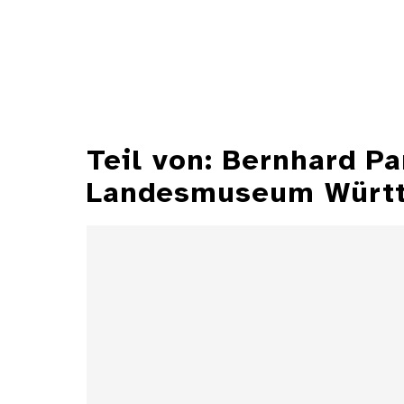
Teil von: Bernhard P
Landesmuseum Würt
Illustrationen aus der
Zeitschrift "Jugend"