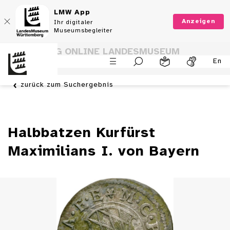
LMW App
Anzeigen
Ihr digitaler
Museumsbegleiter
SAMMLUNG ONLINE LANDESMUSEUM
En
WÜRTTEMBERG
zurück zum Suchergebnis
Halbbatzen Kurfürst
Maximilians I. von Bayern