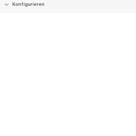
Konfigurieren
Blog
App
Newsletter
Immer auf dem Laufenden sein!
Jetzt Newsletter abonnieren
Erlebe das LMW auch hier