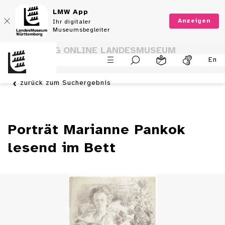
LMW App
Anzeigen
Ihr digitaler
Museumsbegleiter
SAMMLUNG ONLINE LANDESMUSEUM
En
WÜRTTEMBERG
zurück zum Suchergebnis
Porträt Marianne Pankok
lesend im Bett