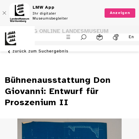
LMW App
Anzeigen
Ihr digitaler
Museumsbegleiter
SAMMLUNG ONLINE LANDESMUSEUM
En
WÜRTTEMBERG
zurück zum Suchergebnis
Bühnenausstattung Don
Giovanni: Entwurf für
Proszenium II