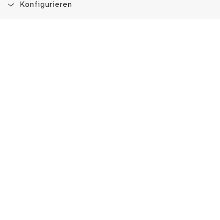
Konfigurieren
Blog
App
Newsletter
Immer auf dem Laufenden sein!
Jetzt Newsletter abonnieren
Erlebe das LMW auch hier