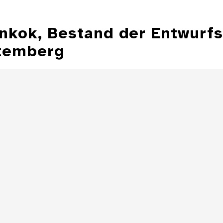
ankok, Bestand der Entwurf
temberg
Illustration aus
der Zeitschrift
Entwurfzeichnu
"Jugend"
Illustratio
Zeitschrift 
Details
Illustration aus
der Zeitschrift
"Jugend"