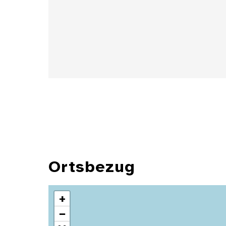
Details
Ortsbezug
+
−