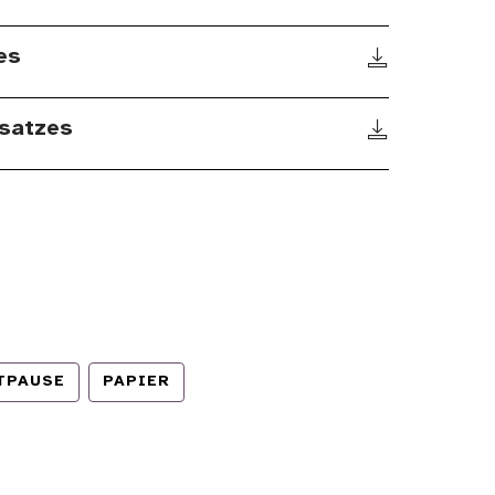
es
satzes
TPAUSE
PAPIER