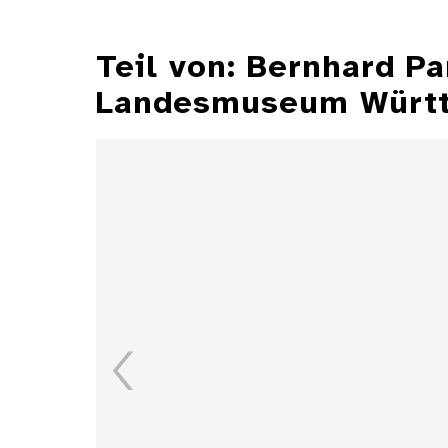
Teil von: Bernhard P
Landesmuseum Würt
Illustrationen aus der
Zeitschrift "Jugend"