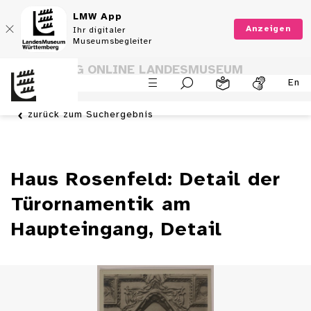
LMW App
Anzeigen
Ihr digitaler
Museumsbegleiter
SAMMLUNG ONLINE LANDESMUSEUM
En
WÜRTTEMBERG
zurück zum Suchergebnis
Haus Rosenfeld: Detail der
Türornamentik am
Haupteingang, Detail