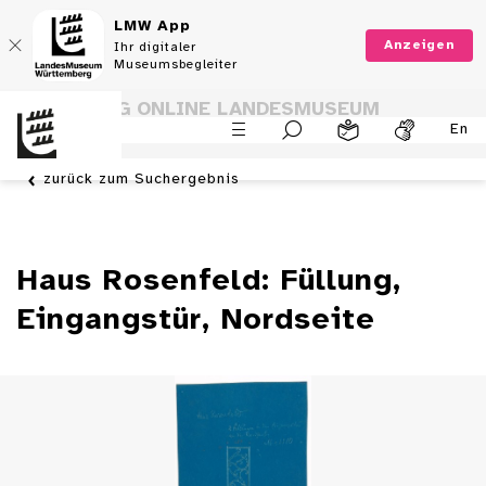
LMW App
Anzeigen
Ihr digitaler
Museumsbegleiter
SAMMLUNG ONLINE LANDESMUSEUM
En
WÜRTTEMBERG
zurück zum Suchergebnis
Haus Rosenfeld: Füllung,
Eingangstür, Nordseite