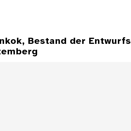
ankok, Bestand der Entwurf
temberg
Illustration aus
der Zeitschrift
Entwurfzeichnu
"Jugend"
Illustratio
Zeitschrift 
Details