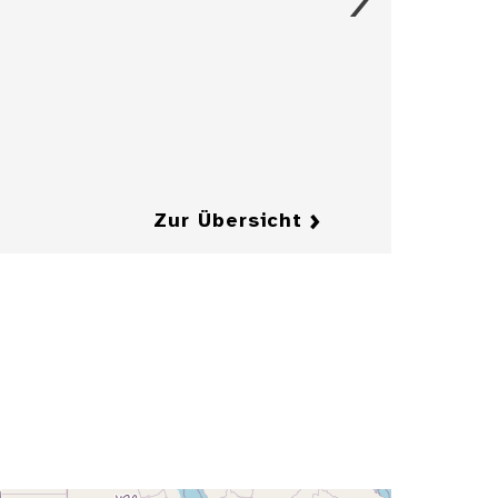
Entwurfzeichnung
einer Illustration
für die
Zeitschrift
"Jugend"
Details
Details
Zur Übersicht