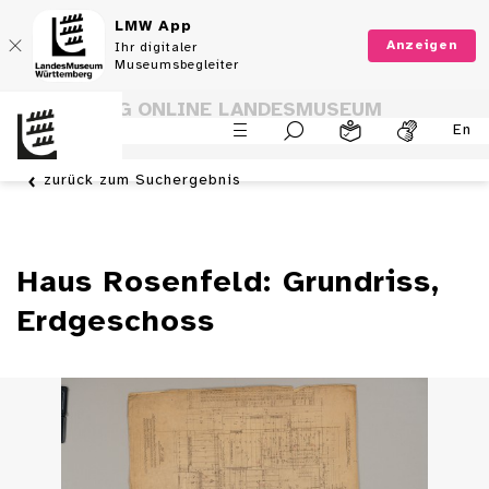
LMW App
Anzeigen
Ihr digitaler
Museumsbegleiter
SAMMLUNG ONLINE LANDESMUSEUM
En
WÜRTTEMBERG
zurück zum Suchergebnis
Haus Rosenfeld: Grundriss,
Erdgeschoss