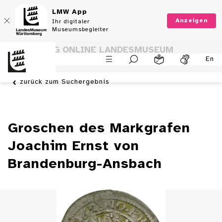
LMW App
Anzeigen
Ihr digitaler
Museumsbegleiter
SAMMLUNG ONLINE LANDESMUSEUM
En
WÜRTTEMBERG
zurück zum Suchergebnis
Groschen des Markgrafen
Joachim Ernst von
Brandenburg-Ansbach