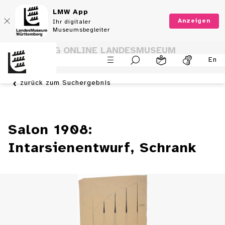
LMW App
Anzeigen
Ihr digitaler
Museumsbegleiter
SAMMLUNG ONLINE LANDESMUSEUM
En
WÜRTTEMBERG
zurück zum Suchergebnis
Salon 1908:
Intarsienentwurf, Schrank