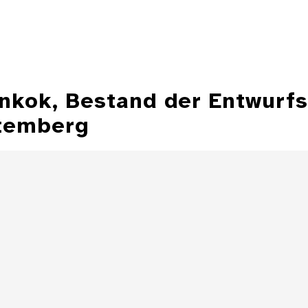
ankok, Bestand der Entwurf
temberg
Illustration aus
der Zeitschrift
Entwurfzeichnu
"Jugend"
Illustratio
Zeitschrift 
Details