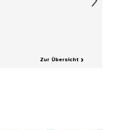
Entwurfzeichnung
einer Illustration
für die
Zeitschrift
"Jugend"
Details
Details
Zur Übersicht