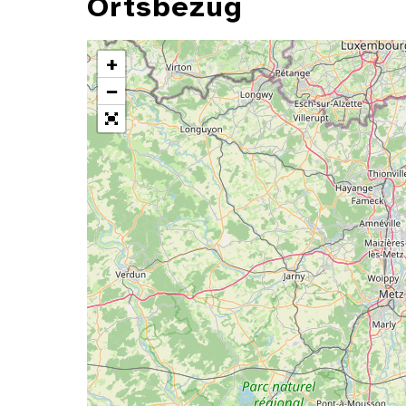
Ortsbezug
+
−