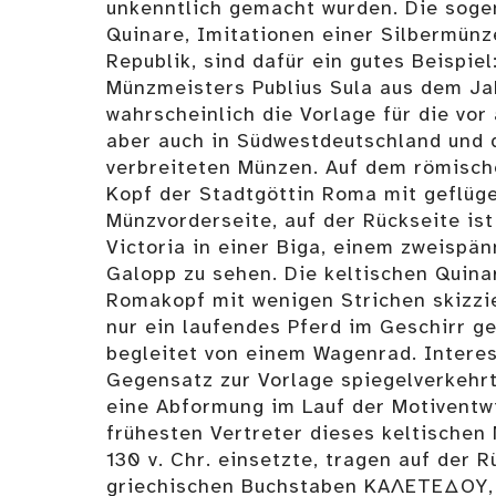
unkenntlich gemacht wurden. Die so
Quinare, Imitationen einer Silbermün
Republik, sind dafür ein gutes Beispiel
Münzmeisters Publius Sula aus dem Jahr
wahrscheinlich die Vorlage für die vor
aber auch in Südwestdeutschland und 
verbreiteten Münzen. Auf dem römische
Kopf der Stadtgöttin Roma mit geflüg
Münzvorderseite, auf der Rückseite ist
Victoria in einer Biga, einem zweispä
Galopp zu sehen. Die keltischen Quina
Romakopf mit wenigen Strichen skizzier
nur ein laufendes Pferd im Geschirr ge
begleitet von einem Wagenrad. Interes
Gegensatz zur Vorlage spiegelverkehrt
eine Abformung im Lauf der Motiventwi
frühesten Vertreter dieses keltischen
130 v. Chr. einsetzte, tragen auf der R
griechischen Buchstaben KAΛETEΔOY, 