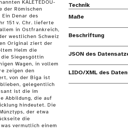
genannten KALETEDOU-
Technik
ze der Römischen
: Ein Denar des
Maße
 151 v. Chr. lieferte
 allem in Ostfrankreich,
Beschriftung
der westlichen Schweiz
n Original ziert der
eltem Helm die
JSON des Datensatz
 die Siegesgöttin
nnigen Wagen, in vollem
re zeigen den
LIDO/XML des Daten
t, von der Biga ist
blieben, gelegentlich
sant ist die im
e Abbildung, die auf
cklung hindeutet. Die
 Münztyps, der etwa
ückseite die
was vermutlich einem