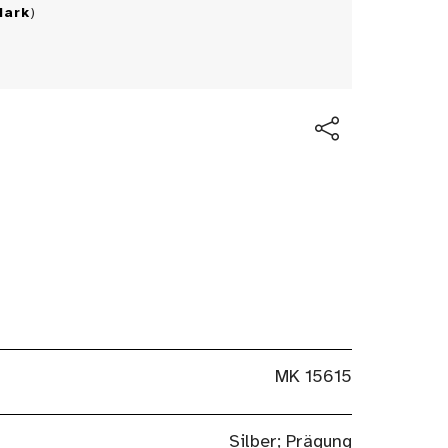
Mark
)
MK 15615
Silber; Prägung