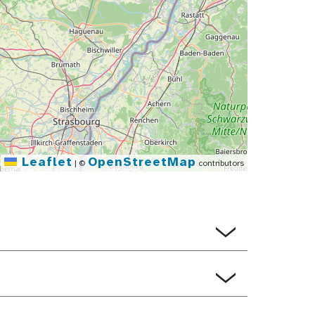
Leaflet
OpenStreetMap
|
©
contributors