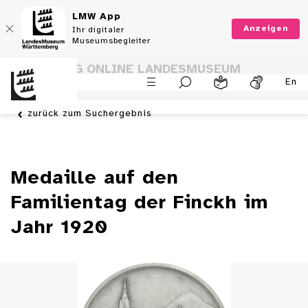
LMW App
Anzeigen
Ihr digitaler
Museumsbegleiter
SAMMLUNG ONLINE LANDESMUSEUM
En
WÜRTTEMBERG
zurück zum Suchergebnis
Medaille auf den
Familientag der Finckh im
Jahr 1920