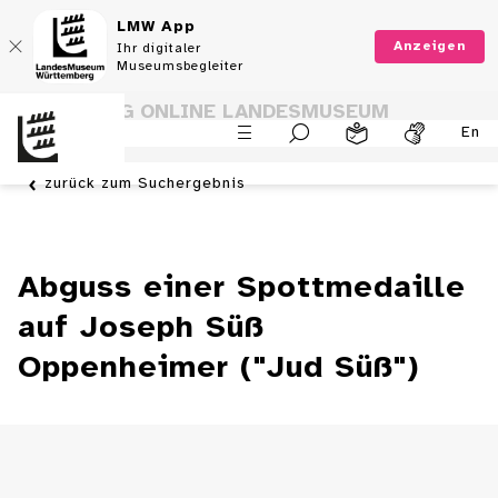
LMW App
Anzeigen
Ihr digitaler
Museumsbegleiter
SAMMLUNG ONLINE LANDESMUSEUM
En
WÜRTTEMBERG
zurück zum Suchergebnis
Abguss einer Spottmedaille
auf Joseph Süß
Oppenheimer ("Jud Süß")