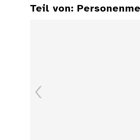
Teil von: Personenme
Jeton mit dem Bildnis
Napoleons III. und
Friedich Schillers
Details