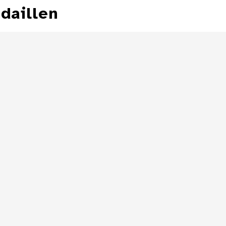
daillen
Medaille auf den
100. Geburtstag
Medaille aus 
von Friedrich
1884 auf das 25
Schiller
Bestehen der D
Schi
Details
Medaille aus dem
Jahr 1871 auf das
Schiller-Denkmal
in Berlin
Details
Details