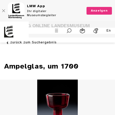
LMW App
Anzeigen
Ihr digitaler
Museumsbegleiter
SAMMLUNG ONLINE LANDESMUSEUM
En
WÜRTTEMBERG
zurück zum Suchergebnis
Ampelglas, um 1700