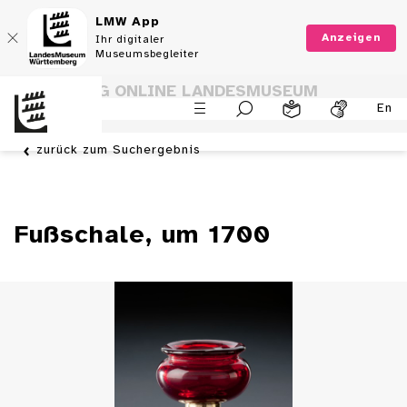
LMW App
Anzeigen
Ihr digitaler
Museumsbegleiter
SAMMLUNG ONLINE LANDESMUSEUM
En
WÜRTTEMBERG
zurück zum Suchergebnis
Fußschale, um 1700