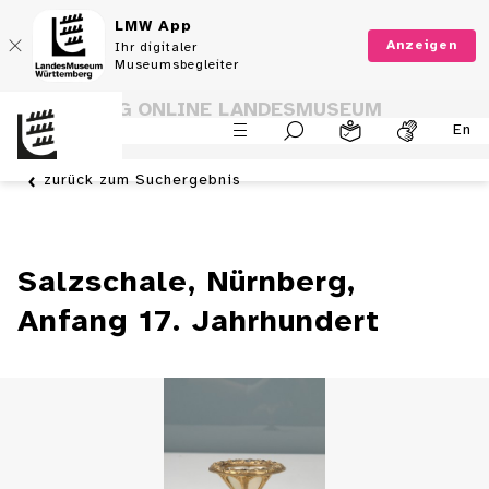
LMW App
Anzeigen
Ihr digitaler
Museumsbegleiter
SAMMLUNG ONLINE LANDESMUSEUM
En
WÜRTTEMBERG
zurück zum Suchergebnis
Salzschale, Nürnberg,
Anfang 17. Jahrhundert