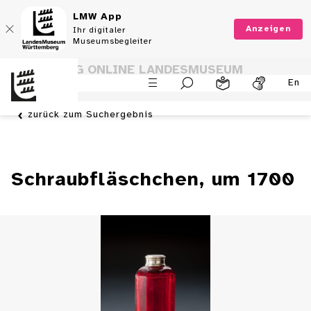
LMW App
Anzeigen
Ihr digitaler
Museumsbegleiter
SAMMLUNG ONLINE LANDESMUSEUM
En
WÜRTTEMBERG
zurück zum Suchergebnis
Schraubfläschchen, um 1700