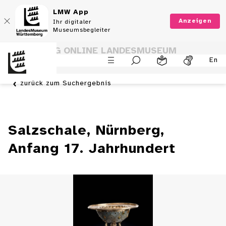
LMW App
Anzeigen
Ihr digitaler
Museumsbegleiter
SAMMLUNG ONLINE LANDESMUSEUM
En
WÜRTTEMBERG
zurück zum Suchergebnis
Salzschale, Nürnberg,
Anfang 17. Jahrhundert