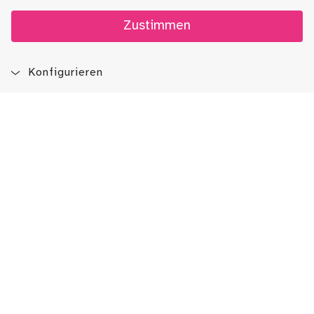
Zustimmen
Konfigurieren
Blog
App
Newsletter
Immer auf dem Laufenden sein!
Jetzt Newsletter abonnieren