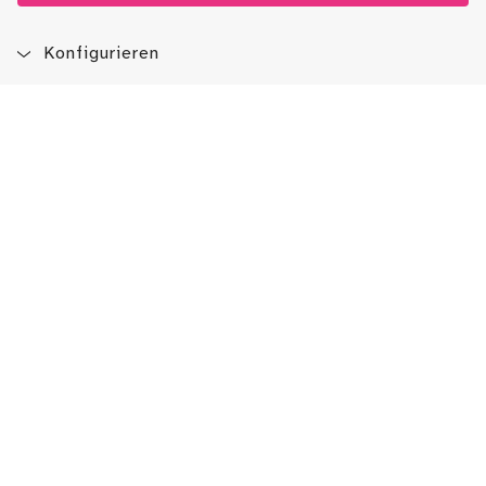
Konfigurieren
Blog
App
Newsletter
Immer auf dem Laufenden sein!
Jetzt Newsletter abonnieren