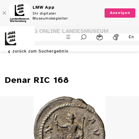
LMW App
Anzeigen
Ihr digitaler
Museumsbegleiter
SAMMLUNG ONLINE LANDESMUSEUM
En
WÜRTTEMBERG
zurück zum Suchergebnis
Denar RIC 168