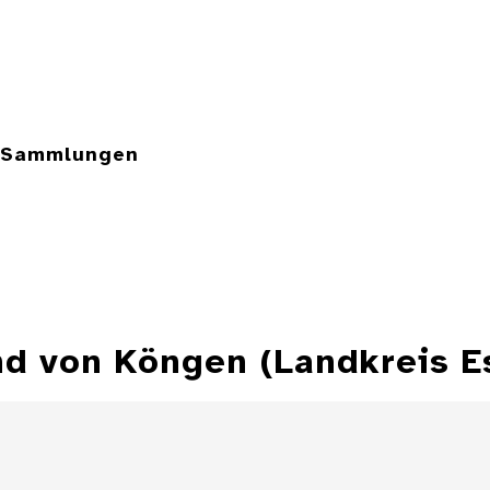
e Sammlungen
nd von Köngen (Landkreis E
Antoninian RIC 68