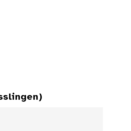
sslingen)
Antoninian RIC 71