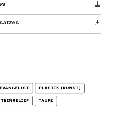
es
satzes
EVANGELIST
PLASTIK (KUNST)
STEINRELIEF
TAUFE