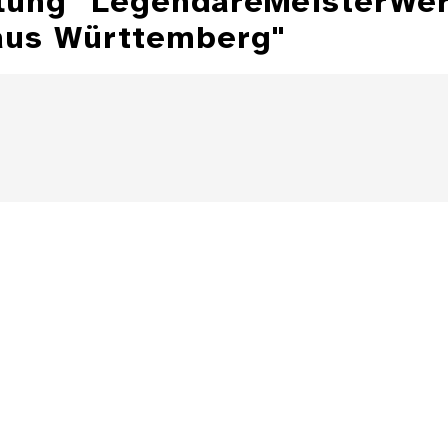
lung "LegendäreMeisterWer
 aus Württemberg"