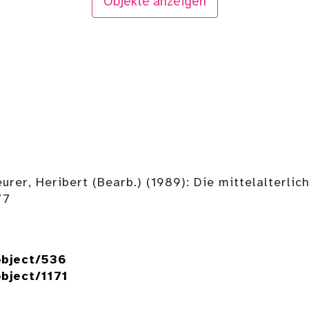
Objekte anzeigen
r, Heribert (Bearb.) (1989): Die mittelalterliche
77
object/536
bject/1171