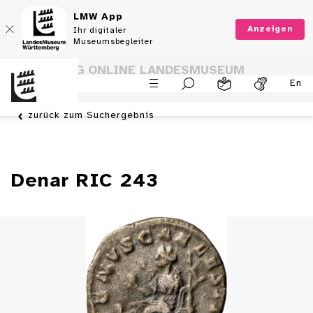
LMW App
Anzeigen
Ihr digitaler
Museumsbegleiter
SAMMLUNG ONLINE LANDESMUSEUM
En
WÜRTTEMBERG
zurück zum Suchergebnis
Denar RIC 243