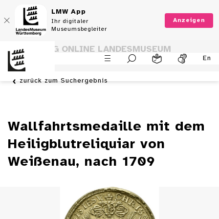
LMW App
Anzeigen
Ihr digitaler
Museumsbegleiter
SAMMLUNG ONLINE LANDESMUSEUM
En
WÜRTTEMBERG
zurück zum Suchergebnis
Wallfahrtsmedaille mit dem
Heiligblutreliquiar von
Weißenau, nach 1709