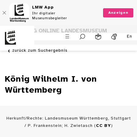
LMW App
Anzeigen
Ihr digitaler
Museumsbegleiter
SAMMLUNG ONLINE LANDESMUSEUM
En
WÜRTTEMBERG
zurück zum Suchergebnis
König Wilhelm I. von
Württemberg
Herkunft/Rechte: Landesmuseum Württemberg, Stuttgart
/ P. Frankenstein; H. Zwietasch (
CC BY
)