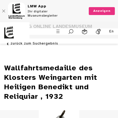
LMW App
Anzeigen
Ihr digitaler
Museumsbegleiter
SAMMLUNG ONLINE LANDESMUSEUM
En
WÜRTTEMBERG
zurück zum Suchergebnis
Wallfahrtsmedaille des
Klosters Weingarten mit
Heiligen Benedikt und
Reliquiar , 1932