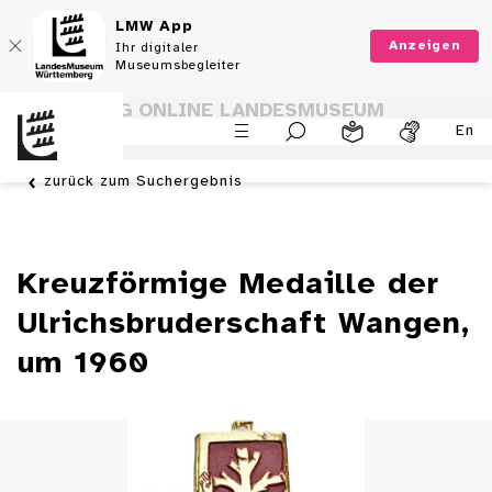
LMW App
Anzeigen
Ihr digitaler
Museumsbegleiter
SAMMLUNG ONLINE LANDESMUSEUM
En
WÜRTTEMBERG
zurück zum Suchergebnis
Kreuzförmige Medaille der
Ulrichsbruderschaft Wangen,
um 1960