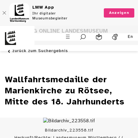
LMW App
Anzeigen
Ihr digitaler
Museumsbegleiter
SAMMLUNG ONLINE LANDESMUSEUM
En
WÜRTTEMBERG
zurück zum Suchergebnis
Wallfahrtsmedaille der
Marienkirche zu Rötsee,
Mitte des 18. Jahrhunderts
Bildarchiv_223558.tif
Herkunft/Rechte: Landesmuseum Württemberg / (