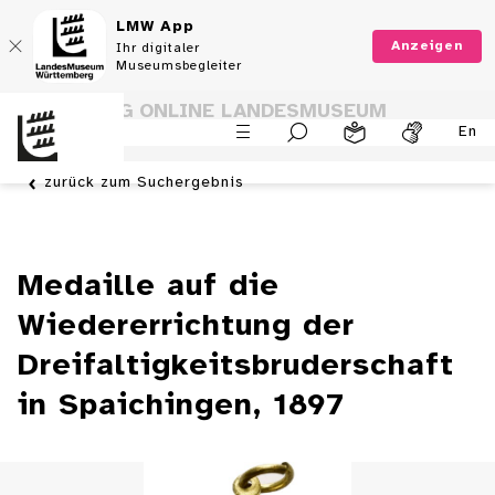
LMW App
Anzeigen
Ihr digitaler
Museumsbegleiter
SAMMLUNG ONLINE LANDESMUSEUM
En
WÜRTTEMBERG
zurück zum Suchergebnis
Medaille auf die
Wiedererrichtung der
Dreifaltigkeitsbruderschaft
in Spaichingen, 1897