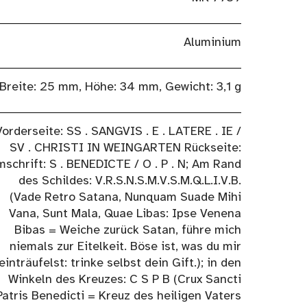
Aluminium
Breite: 25 mm, Höhe: 34 mm, Gewicht: 3,1 g
Vorderseite: SS . SANGVIS . E . LATERE . IE /
SV . CHRISTI IN WEINGARTEN Rückseite:
schrift: S . BENEDICTE / O . P . N; Am Rand
des Schildes: V.R.S.N.S.M.V.S.M.Q.L.I.V.B.
(Vade Retro Satana, Nunquam Suade Mihi
Vana, Sunt Mala, Quae Libas: Ipse Venena
Bibas = Weiche zurück Satan, führe mich
niemals zur Eitelkeit. Böse ist, was du mir
einträufelst: trinke selbst dein Gift.); in den
Winkeln des Kreuzes: C S P B (Crux Sancti
Patris Benedicti = Kreuz des heiligen Vaters