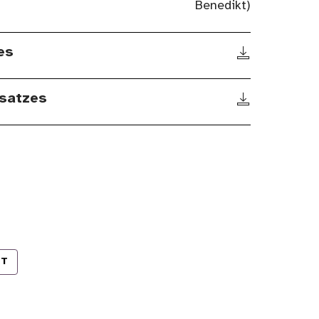
Benedikt)
es
satzes
RT