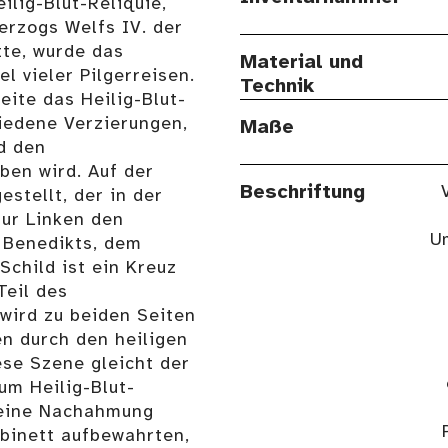
ilig-Blut-Reliquie,
erzogs Welfs IV. der
tte, wurde das
Material und
l vieler Pilgerreisen.
Technik
eite das Heilig-Blut-
hiedene Verzierungen,
Maße
d den
ben wird. Auf der
Beschriftung
estellt, der in der
zur Linken den
Um
 Benedikts, dem
Schild ist ein Kreuz
eil des
wird zu beiden Seiten
n durch den heiligen
ese Szene gleicht der
um Heilig-Blut-
 eine Nachahmung
abinett aufbewahrten,