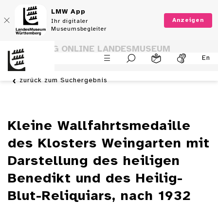
LMW App
Anzeigen
Ihr digitaler
Museumsbegleiter
SAMMLUNG ONLINE LANDESMUSEUM
En
WÜRTTEMBERG
zurück zum Suchergebnis
Kleine Wallfahrtsmedaille
des Klosters Weingarten mit
Darstellung des heiligen
Benedikt und des Heilig-
Blut-Reliquiars, nach 1932