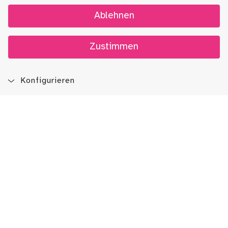
Ablehnen
Zustimmen
Konfigurieren
Blog
App
Newsletter
Immer auf dem Laufenden sein!
Jetzt Newsletter abonnieren