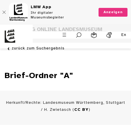
LMW App
Anzeigen
Ihr digitaler
Museumsbegleiter
SAMMLUNG ONLINE LANDESMUSEUM
En
WÜRTTEMBERG
zurück zum Suchergebnis
Brief-Ordner "A"
Herkunft/Rechte: Landesmuseum Württemberg, Stuttgart
/ H. Zwietasch (
CC BY
)