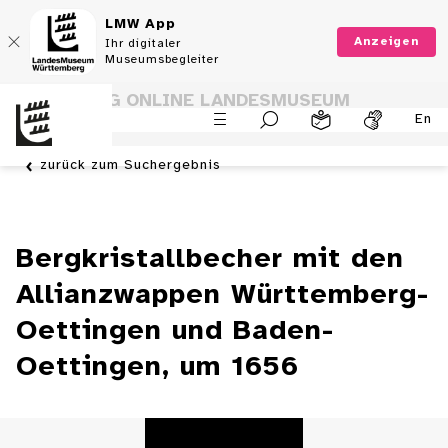
LMW App
Anzeigen
Ihr digitaler
Museumsbegleiter
SAMMLUNG ONLINE LANDESMUSEUM
En
WÜRTTEMBERG
zurück zum Suchergebnis
Bergkristallbecher mit den
Allianzwappen Württemberg-
Oettingen und Baden-
Oettingen, um 1656