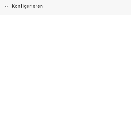
Konfigurieren
Blog
App
Newsletter
Immer auf dem Laufenden sein!
Jetzt Newsletter abonnieren
Erlebe das LMW auch hier