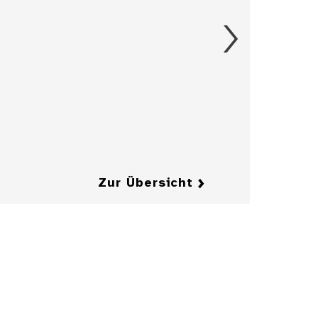
Details
Groschen aus
dem Herzogtum
Brandenburg-
Jägerndorf
Details
Details
Zur Übersicht