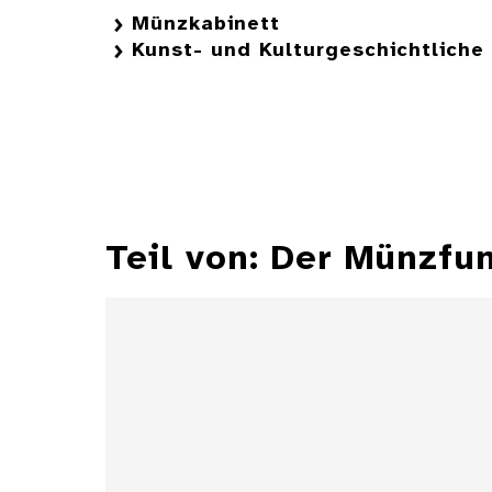
Münzkabinett
Kunst- und Kulturgeschichtlich
Teil von: Der Münzfu
Hirschgulden Herzog
Johann Friedrichs von
Württemberg