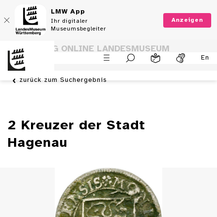
LMW App
Anzeigen
Ihr digitaler
Museumsbegleiter
SAMMLUNG ONLINE LANDESMUSEUM
En
WÜRTTEMBERG
zurück zum Suchergebnis
2 Kreuzer der Stadt
Hagenau