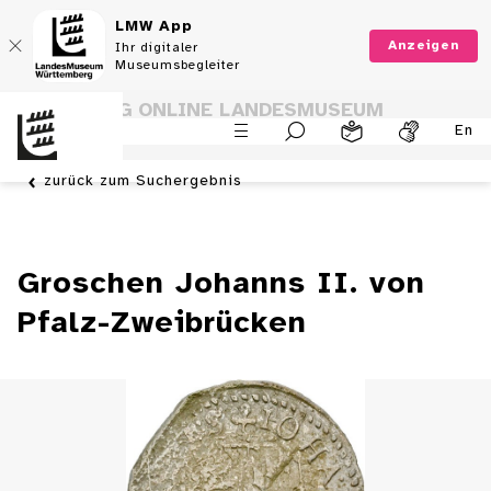
LMW App
Anzeigen
Ihr digitaler
Museumsbegleiter
SAMMLUNG ONLINE LANDESMUSEUM
En
WÜRTTEMBERG
zurück zum Suchergebnis
Groschen Johanns II. von
Pfalz-Zweibrücken