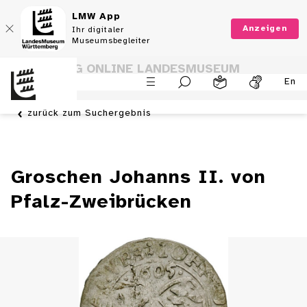
LMW App
Anzeigen
Ihr digitaler
Museumsbegleiter
SAMMLUNG ONLINE LANDESMUSEUM
En
WÜRTTEMBERG
zurück zum Suchergebnis
Groschen Johanns II. von
Pfalz-Zweibrücken